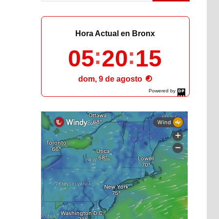
Hora Actual en Bronx
05
20
16
dom, 9 de agosto
Powered by
DaysPedia.com