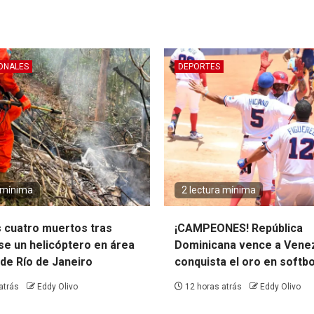
ONALES
DEPORTES
a mínima
2 lectura mínima
 cuatro muertos tras
¡CAMPEONES! República
se un helicóptero en área
Dominicana vence a Venez
de Río de Janeiro
conquista el oro en softbo
atrás
Eddy Olivo
12 horas atrás
Eddy Olivo