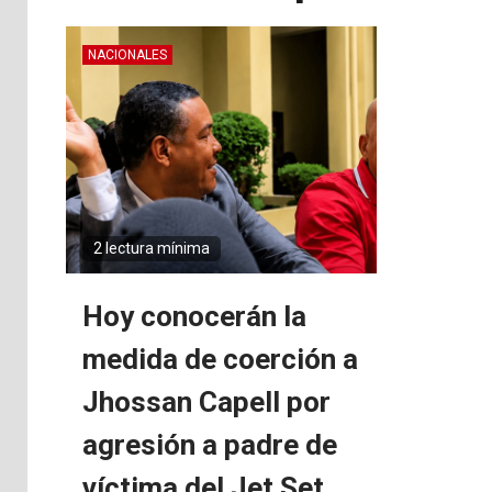
NACIONALES
2 lectura mínima
Hoy conocerán la
medida de coerción a
Jhossan Capell por
agresión a padre de
víctima del Jet Set