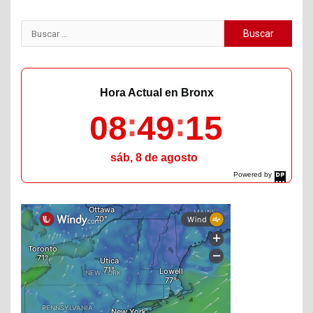
Buscar:
Hora Actual en Bronx
08
49
15
sáb, 8 de agosto
Powered by
DaysPedia.com