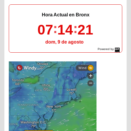
Hora Actual en Bronx
07
14
22
dom, 9 de agosto
Powered by
DaysPedia.com