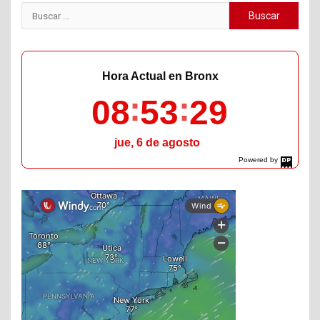
Buscar:
Hora Actual en Bronx
08
53
30
jue, 6 de agosto
Powered by
DaysPedia.com