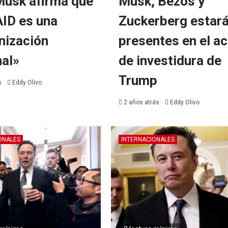
Musk afirma que
Musk, Bezos y
AID es una
Zuckerberg estar
nización
presentes en el a
nal»
de investidura de
Trump
s
Eddy Olivo
2 años atrás
Eddy Olivo
ONALES
INTERNACIONALES