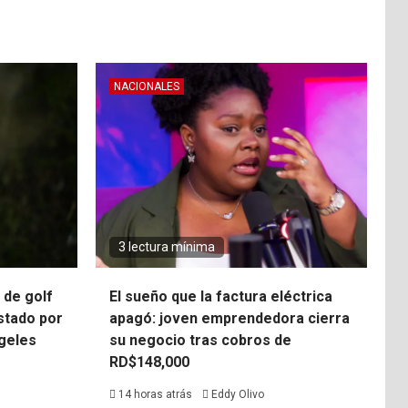
NACIONALES
3 lectura mínima
 de golf
El sueño que la factura eléctrica
stado por
apagó: joven emprendedora cierra
ngeles
su negocio tras cobros de
RD$148,000
14 horas atrás
Eddy Olivo