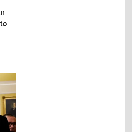
án
cto