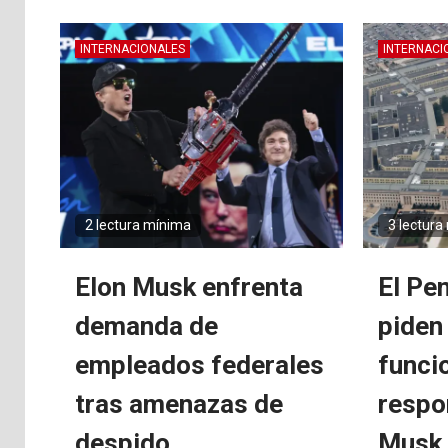
INTERNACIONALES
INTERNACI
2 lectura mínima
3 lectura
Elon Musk enfrenta
El Pe
demanda de
piden
empleados federales
funci
tras amenazas de
respo
despido
Musk