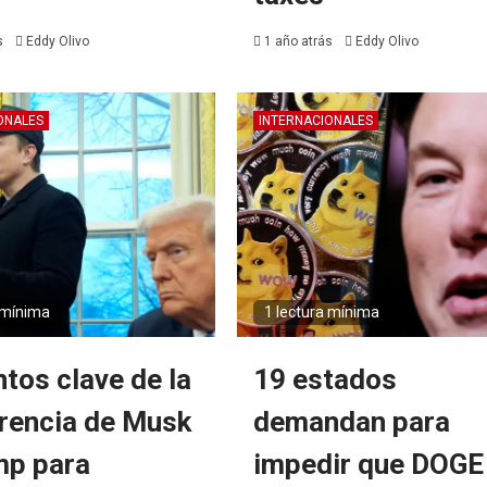
s
Eddy Olivo
1 año atrás
Eddy Olivo
ONALES
INTERNACIONALES
 mínima
1 lectura mínima
ntos clave de la
19 estados
rencia de Musk
demandan para
mp para
impedir que DOGE