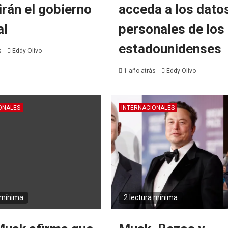
irán el gobierno
acceda a los dato
al
personales de los
estadounidenses
s
Eddy Olivo
1 año atrás
Eddy Olivo
ONALES
INTERNACIONALES
 mínima
2 lectura mínima