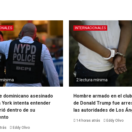
ONALES
INTERNACIONALES
a mínima
2 lectura mínima
de dominicano asesinado
Hombre armado en el club
 York intenta entender
de Donald Trump fue arre
rió dentro de su
las autoridades de Los Á
ento
14 horas atrás
Eddy Olivo
trás
Eddy Olivo