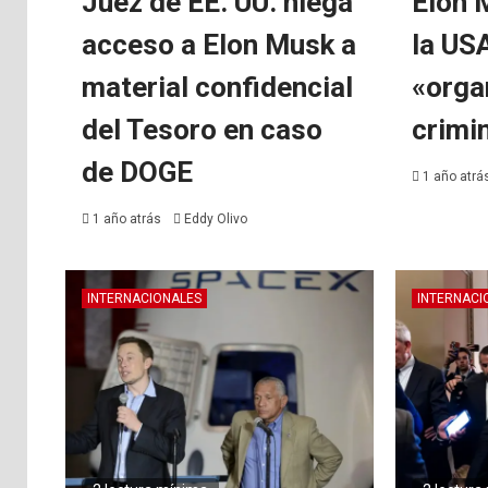
Juez de EE. UU. niega
Elon 
acceso a Elon Musk a
la US
material confidencial
«orga
del Tesoro en caso
crimi
de DOGE
1 año atrá
1 año atrás
Eddy Olivo
INTERNACIONALES
INTERNACI