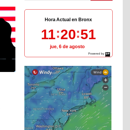
Hora Actual en Bronx
11
20
52
jue, 6 de agosto
Powered by
DaysPedia.com
a