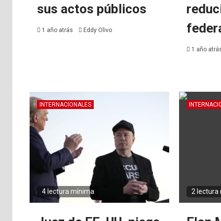
sus actos públicos
reduc
feder
1 año atrás
Eddy Olivo
1 año atrá
INTERNACIONALES
INTERNACI
4 lectura mínima
2 lectura