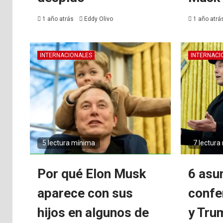
1 año atrás
Eddy Olivo
1 año atrá
INTERNACIONALES
INTERNACI
5 lectura mínima
7 lectura
Por qué Elon Musk
6 asu
aparece con sus
confe
hijos en algunos de
y Tru