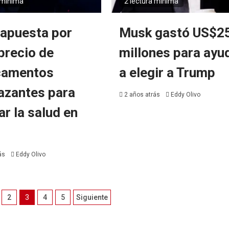
 mínima
2 lectura mínima
apuesta por
Musk gastó US$2
 precio de
millones para ayu
camentos
a elegir a Trump
azantes para
2 años atrás
Eddy Olivo
ar la salud en
rás
Eddy Olivo
ción
2
3
4
5
Siguiente