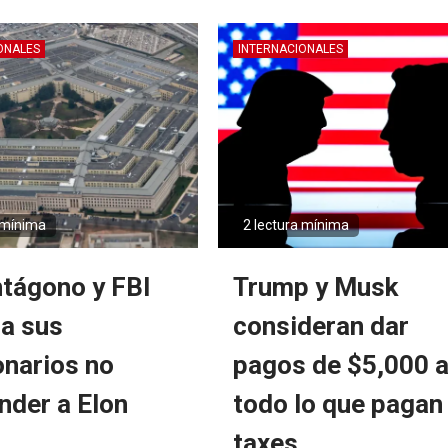
ONALES
INTERNACIONALES
 mínima
2 lectura mínima
ntágono y FBI
Trump y Musk
 a sus
consideran dar
onarios no
pagos de $5,000 
nder a Elon
todo lo que pagan
taxes