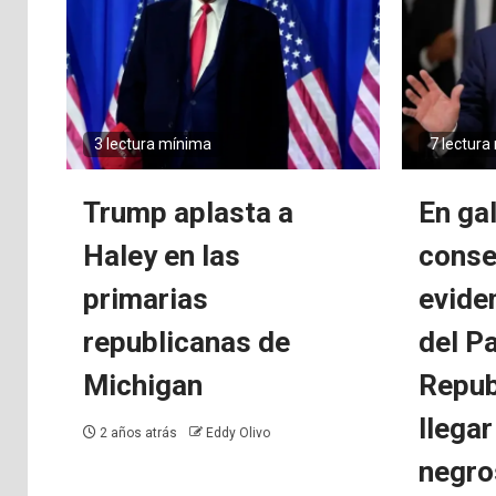
3 lectura mínima
7 lectura
Trump aplasta a
En ga
Haley en las
conse
primarias
eviden
republicanas de
del P
Michigan
Repub
llegar
2 años atrás
Eddy Olivo
negro