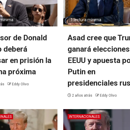
 mínima
1 lectura mínima
sor de Donald
Asad cree que Tr
 deberá
ganará elecciones
ar en prisión la
EEUU y apuesta p
a próxima
Putin en
presidenciales ru
rás
Eddy Olivo
2 años atrás
Eddy Olivo
ONALES
INTERNACIONALES