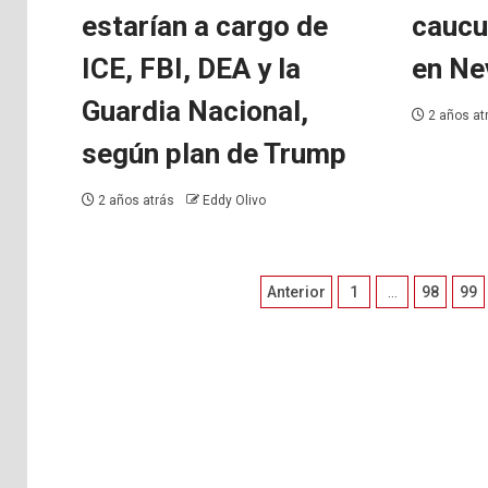
estarían a cargo de
caucu
ICE, FBI, DEA y la
en Ne
Guardia Nacional,
2 años at
según plan de Trump
2 años atrás
Eddy Olivo
Paginación
Anterior
1
…
98
99
de
entradas