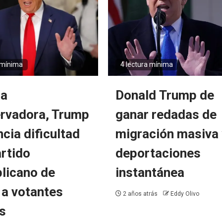
 mínima
4 lectura mínima
la
Donald Trump de
rvadora, Trump
ganar redadas de
cia dificultad
migración masiva 
artido
deportaciones
licano de
instantánea
 a votantes
2 años atrás
Eddy Olivo
s