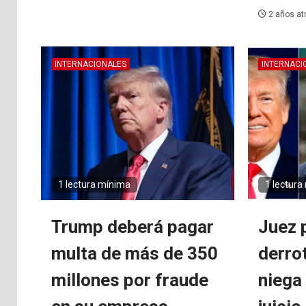
2 años at
INTERNACIONALES
INTERNACI
1 lectura mínima
1 lectura
Trump deberá pagar
Juez 
multa de más de 350
derro
millones por fraude
niega