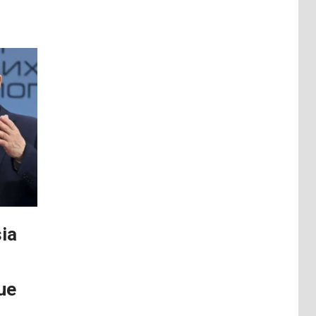
sia
ue