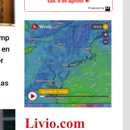
sáb, 8 de agosto
Powered by
DaysPedia.com
ump
 en
or
sas