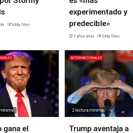
o por Stormy
es «más
ls
experimentado y
predecible»
rás
Eddy Olivo
2 años atrás
Eddy Olivo
ONALES
INTERNACIONALES
 mínima
2 lectura mínima
 gana el
Trump aventaja a