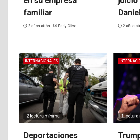
en su empresa
juici
familiar
Danie
2 años atrás
Eddy Olivo
2 años at
INTERNACIONALES
INTERNACI
2 lectura mínima
1 lectura
Deportaciones
Trump