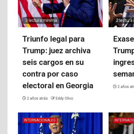
3 lectura mínima
2 lectura
Triunfo legal para
Exase
Trump: juez archiva
Trump
seis cargos en su
ingres
contra por caso
seman
electoral en Georgia
2 años at
2 años atrás
Eddy Olivo
INTERNACIONALES
INTERNACI