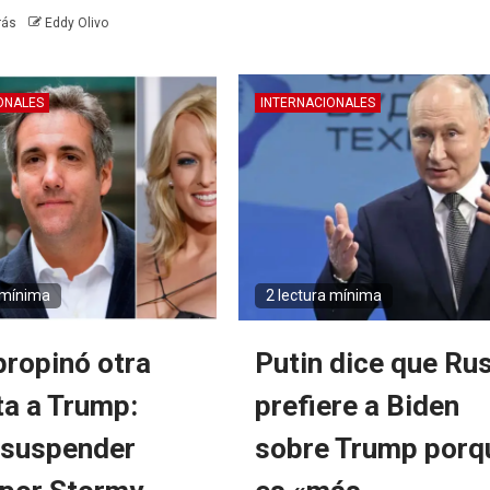
rás
Eddy Olivo
ONALES
INTERNACIONALES
 mínima
2 lectura mínima
propinó otra
Putin dice que Ru
ta a Trump:
prefiere a Biden
 suspender
sobre Trump porq