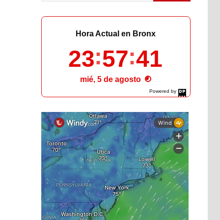
Hora Actual en Bronx
23
57
42
mié, 5 de agosto
Powered by
DaysPedia.com