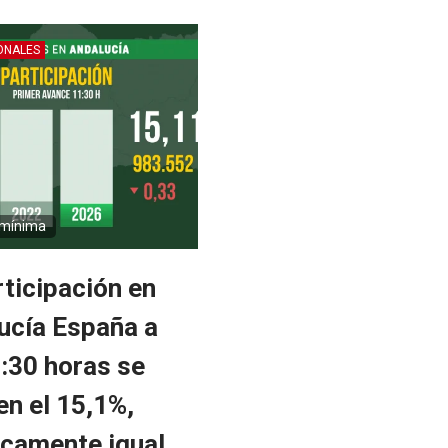
ONALES
 mínima
rticipación en
ucía España a
1:30 horas se
en el 15,1%,
icamente igual