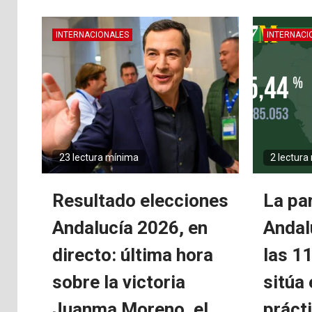
INTERNACIONALES
INTERNACI
23 lectura mínima
2 lectura
Resultado elecciones
La pa
Andalucía 2026, en
Andal
directo: última hora
las 1
sobre la victoria
sitúa 
Juanma Moreno, el
práct