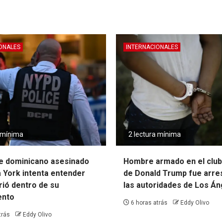
ONALES
INTERNACIONALES
a mínima
2 lectura mínima
de dominicano asesinado
Hombre armado en el club
 York intenta entender
de Donald Trump fue arre
rió dentro de su
las autoridades de Los Á
ento
6 horas atrás
Eddy Olivo
trás
Eddy Olivo