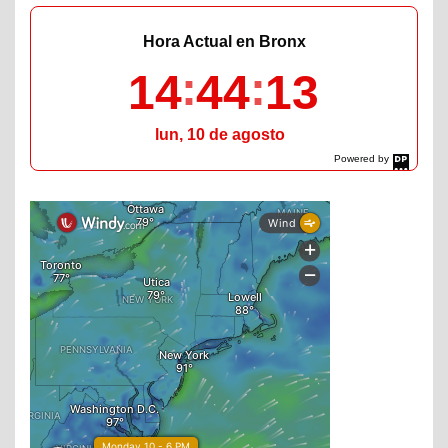
Hora Actual en Bronx
14
44
14
lun, 10 de agosto
Powered by
DaysPedia.com