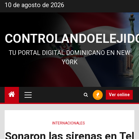
Ir
10 de agosto de 2026
al
contenido
CONTROLANDOELEJID
TU PORTAL DIGITAL DOMINICANO EN NEW
YORK
Menú
Ver online
principal
INTERNACIONALES
Sonaron las sirenas en Tel