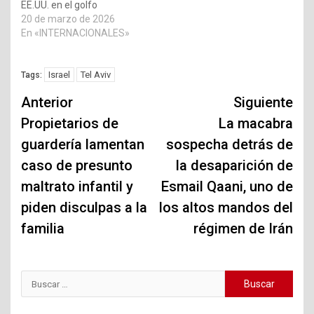
EE.UU. en el golfo
20 de marzo de 2026
En «INTERNACIONALES»
Israel
Tel Aviv
Tags:
Navegación
Anterior
Siguiente
de
Propietarios de
La macabra
guardería lamentan
sospecha detrás de
entradas
caso de presunto
la desaparición de
maltrato infantil y
Esmail Qaani, uno de
piden disculpas a la
los altos mandos del
familia
régimen de Irán
Buscar: