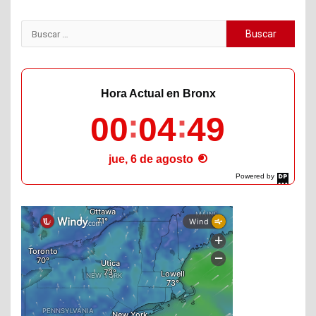
Buscar:
Hora Actual en Bronx
00
04
51
jue, 6 de agosto
Powered by
DaysPedia.com