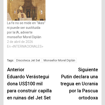
La fe no se mide en “likes”
ni puede ser sustituida
por la IA, advierte
monseñor Morel Diplán
2 de abril de 2026
En «INTERNACIONALES»
Discoteca Jet Set
Monseñor Morel Diplán
Tags:
Navegación
Anterior
Siguiente
de
Eduardo Verástegui
Putin declara una
dona US$100 mil
tregua en Ucrania
entradas
para construir capilla
por la Pascua
en ruinas del Jet Set
ortodoxa