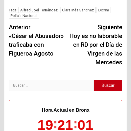
Alfred Joel Fernández
Clara Inés Sánchez
Dicrim
Tags:
Policia Nacional
Navegación
Anterior
Siguiente
de
«César el Abusador»
Hoy es no laborable
traficaba con
en RD por el Día de
entradas
Figueroa Agosto
Virgen de las
Mercedes
Buscar:
Hora Actual en Bronx
19
21
02