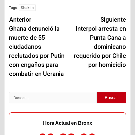
Shakira
Tags:
Navegación
Anterior
Siguiente
de
Ghana denunció la
Interpol arresta en
muerte de 55
Punta Cana a
entradas
ciudadanos
dominicano
reclutados por Putin
requerido por Chile
con engaños para
por homicidio
combatir en Ucrania
Buscar:
Hora Actual en Bronx