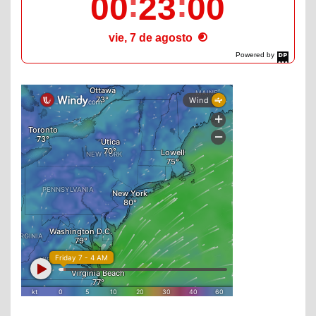
00
23
01
vie, 7 de agosto
Powered by
DaysPedia.com