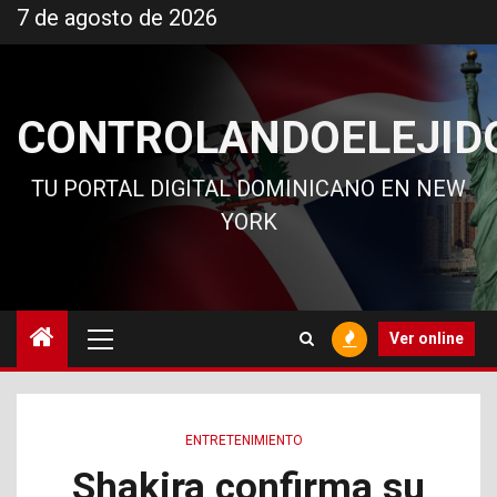
Ir
7 de agosto de 2026
al
contenido
CONTROLANDOELEJID
TU PORTAL DIGITAL DOMINICANO EN NEW
YORK
Menú
Ver online
principal
ENTRETENIMIENTO
Shakira confirma su