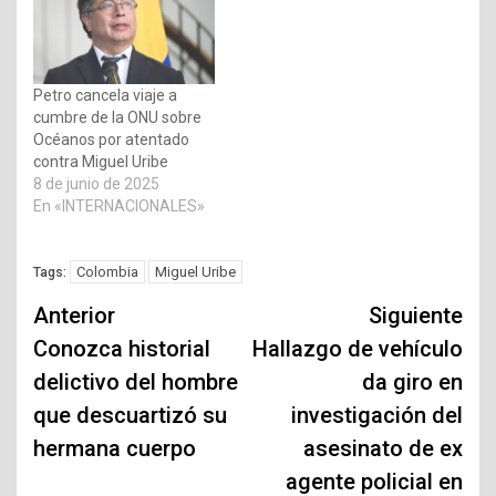
Petro cancela viaje a
cumbre de la ONU sobre
Océanos por atentado
contra Miguel Uribe
8 de junio de 2025
En «INTERNACIONALES»
Colombia
Miguel Uribe
Tags:
Navegación
Anterior
Siguiente
de
Conozca historial
Hallazgo de vehículo
delictivo del hombre
da giro en
entradas
que descuartizó su
investigación del
hermana cuerpo
asesinato de ex
agente policial en