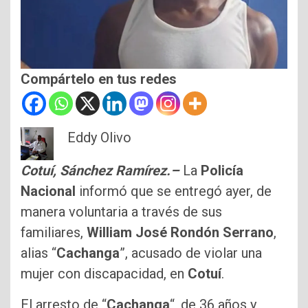
Compártelo en tus redes
Eddy Olivo
Cotuí, Sánchez Ramírez.–
La
Policía
Nacional
informó que se entregó ayer, de
manera voluntaria a través de sus
familiares,
William José Rondón Serrano
,
alias “
Cachanga
”, acusado de violar una
mujer con discapacidad, en
Cotuí
.
El arresto de “
Cachanga
“, de 36 años y