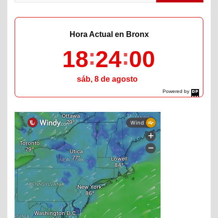
Hora Actual en Bronx
18
24
01
sáb, 8 de agosto
Powered by
DaysPedia.com