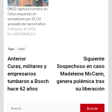
DNCD captura hombre en
Cotuí requerido en
extradición por EE.UU.
acusado de narcotráfico
4 de junio de 2026
En «NACIONALES»
Cotuí
Tags:
Navegación
Anterior
Siguiente
de
Curas, militares y
Sospechoso en caso
empresarios
Madeleine McCann,
entradas
tumbaron a Bosch
genera polémica tras
hace 62 años
su liberación
Buscar: