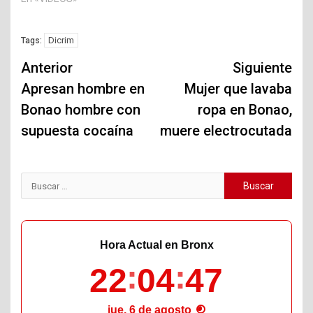
Dicrim
Tags:
Navegación
Anterior
Siguiente
de
Apresan hombre en
Mujer que lavaba
Bonao hombre con
ropa en Bonao,
entradas
supuesta cocaína
muere electrocutada
Buscar:
Hora Actual en Bronx
22
04
48
jue, 6 de agosto