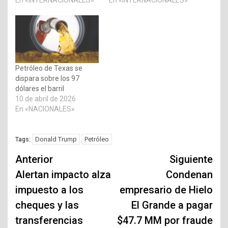
Petróleo de Texas se
dispara sobre los 97
dólares el barril
10 de abril de 2026
En «NACIONALES»
Donald Trump
Petróleo
Tags:
Navegación
Anterior
Siguiente
de
Alertan impacto alza
Condenan
impuesto a los
empresario de Hielo
entradas
cheques y las
El Grande a pagar
transferencias
$47.7 MM por fraude