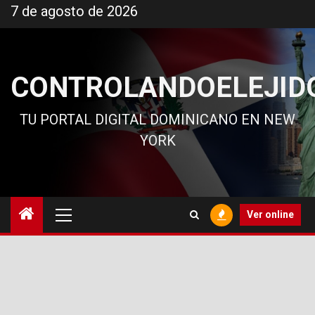
Ir
7 de agosto de 2026
al
contenido
CONTROLANDOELEJID
TU PORTAL DIGITAL DOMINICANO EN NEW
YORK
Menú
Ver online
principal