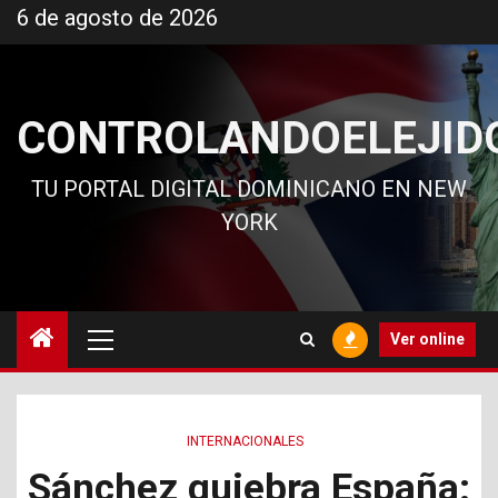
Ir
6 de agosto de 2026
al
contenido
CONTROLANDOELEJID
TU PORTAL DIGITAL DOMINICANO EN NEW
YORK
Menú
Ver online
principal
INTERNACIONALES
Sánchez quiebra España: