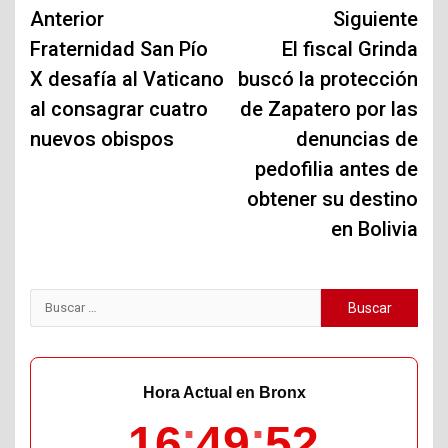
Navegación
Anterior
Siguiente
de
Fraternidad San Pío
El fiscal Grinda
X desafía al Vaticano
buscó la protección
entradas
al consagrar cuatro
de Zapatero por las
nuevos obispos
denuncias de
pedofilia antes de
obtener su destino
en Bolivia
Buscar:
Hora Actual en Bronx
16
49
53