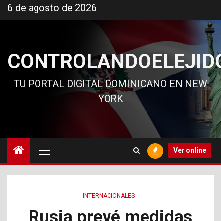
Ir
6 de agosto de 2026
al
contenido
CONTROLANDOELEJID
TU PORTAL DIGITAL DOMINICANO EN NEW
YORK
Menú
Ver online
principal
INTERNACIONALES
Rusia prevé medidas