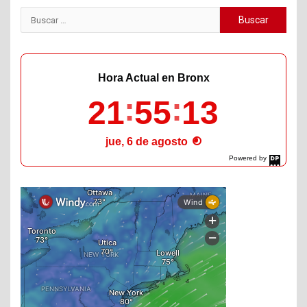
Buscar:
Hora Actual en Bronx
21
55
14
jue, 6 de agosto
Powered by
DaysPedia.com