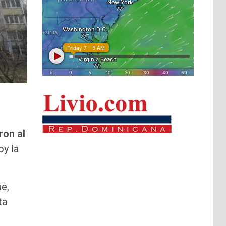
ron al
oy la
ue,
ta