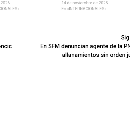
e 2026
14 de noviembre de 2025
CIONALES»
En «INTERNACIONALES»
Sig
oncic
En SFM denuncian agente de la P
allanamientos sin orden ju