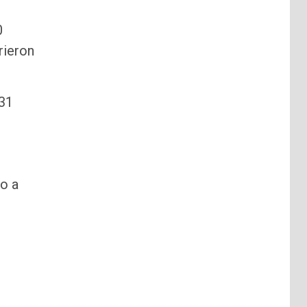
0
rieron
131
so a