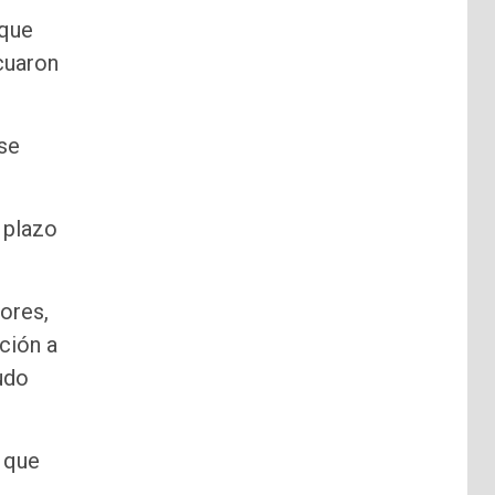
aque
cuaron
 se
 plazo
ores,
ación a
udo
ó que