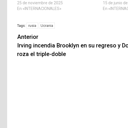
25 de noviembre de 2025
15 de junio d
En «INTERNACIONALES»
En «INTERNA
rusia
Ucrania
Tags:
Navegación
Anterior
de
Irving incendia Brooklyn en su regreso y D
roza el triple-doble
entradas