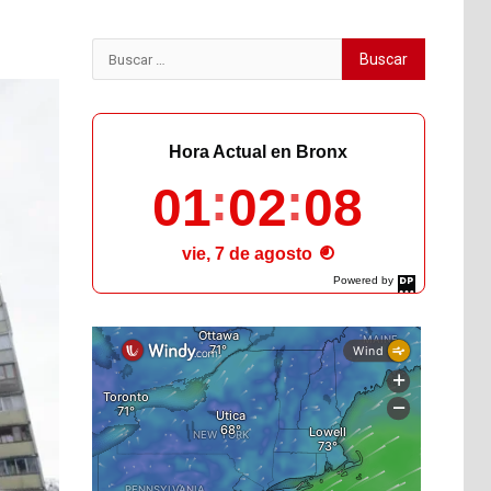
Buscar:
Hora Actual en Bronx
01
02
10
vie, 7 de agosto
Powered by
DaysPedia.com