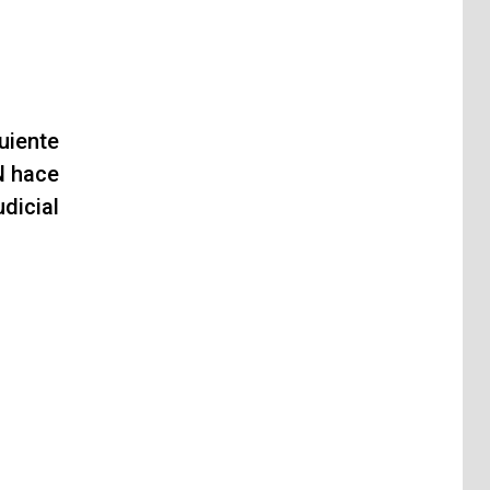
uiente
N hace
dicial