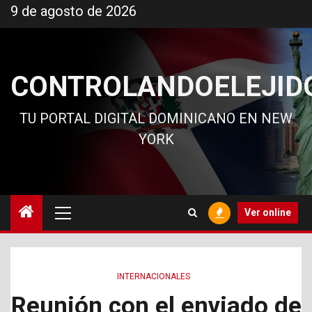
Ir
9 de agosto de 2026
al
contenido
CONTROLANDOELEJID
TU PORTAL DIGITAL DOMINICANO EN NEW
YORK
Menú
Ver online
principal
INTERNACIONALES
Reunión con el enviado de