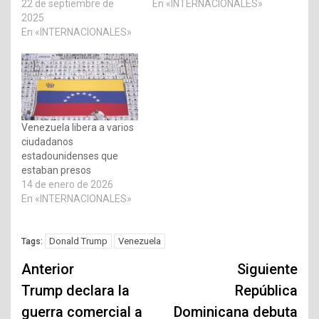
22 de septiembre de
En «INTERNACIONALES»
2025
En «INTERNACIONALES»
Venezuela libera a varios
ciudadanos
estadounidenses que
estaban presos
14 de enero de 2026
En «INTERNACIONALES»
Donald Trump
Venezuela
Tags:
Navegación
Anterior
Siguiente
de
Trump declara la
República
guerra comercial a
Dominicana debuta
entradas