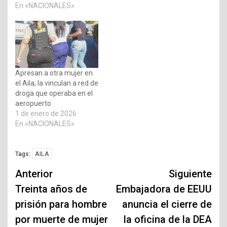
En «NACIONALES»
Apresan a otra mujer en
el Aila; la vinculan a red de
droga que operaba en el
aeropuerto
1 de enero de 2026
En «NACIONALES»
AILA
Tags:
Navegación
Anterior
Siguiente
de
Treinta años de
Embajadora de EEUU
prisión para hombre
anuncia el cierre de
entradas
por muerte de mujer
la oficina de la DEA