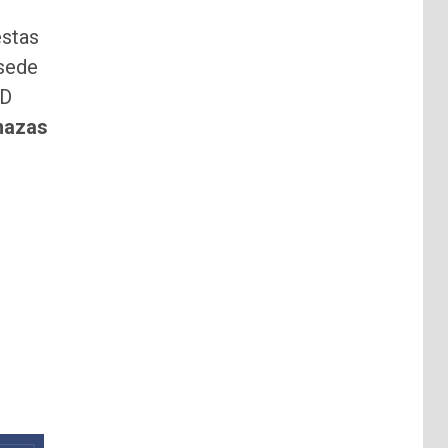
estas
sede
PD
nazas