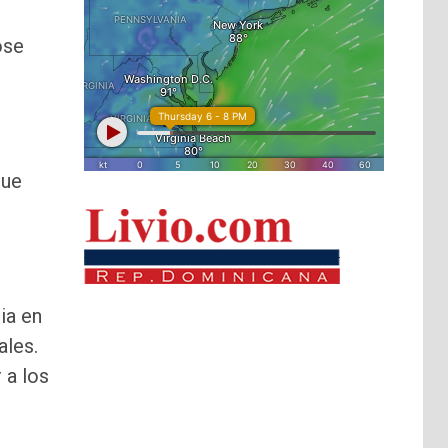
ose
que
ia en
ales.
 a los