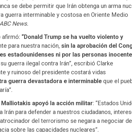
nca se debe permitir que Irán obtenga un arma nucl
ra guerra interminable y costosa en Oriente Medio
ABC News.
) afirmó:
“Donald Trump se ha vuelto violento y
te para nuestra nación,
sin la aprobación del Con
ares estadounidenses ni por las personas inocent
u guerra ilegal contra Irán”, escribió Clarke
te y ruinoso del presidente costará vidas
tra guerra devastadora e interminable
que el pue
ría”.
Malliotakis apoyó la acción militar
: “Estados Uni
 Irán para defender a nuestros ciudadanos, interes
atrocinador del terrorismo se negara a negociar de
cia sobre las capacidades nucleares”.