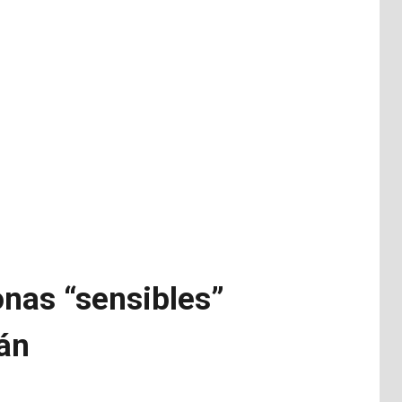
onas “sensibles”
rán