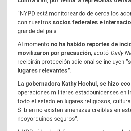
contra Irán, por temor a represalias deriv
“NYPD está monitoreando de cerca los acon
con nuestros
socios federales e internaci
grande del país.
Al momento
no ha habido reportes de inci
movilizaron por precaución
, acotó
Daily N
recibirán protección adicional se incluyen
“s
lugares relevantes”.
La gobernadora Kathy Hochul, se hizo eco 
operaciones militares estadounidenses en I
todo el estado en lugares religiosos, cultu
Si bien no existen amenazas creíbles en est
neoyorquinos seguros”.