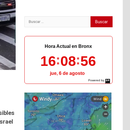
Buscar:
Hora Actual en Bronx
16
08
57
jue, 6 de agosto
Powered by
DaysPedia.com
sibles
srael