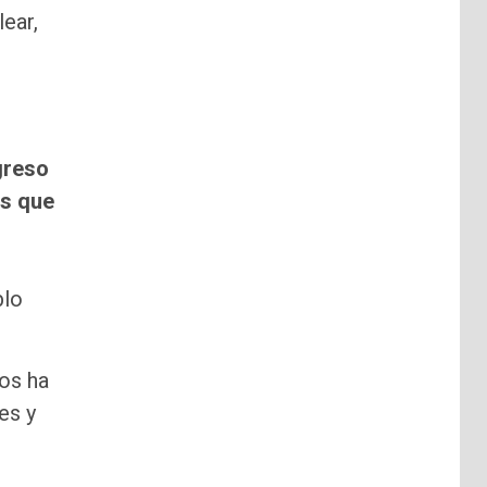
ear,
greso
es que
blo
dos ha
es y