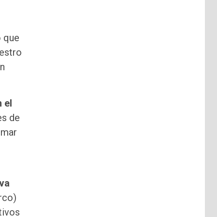
ó que
uestro
en
 el
es de
tomar
eva
rco)
tivos