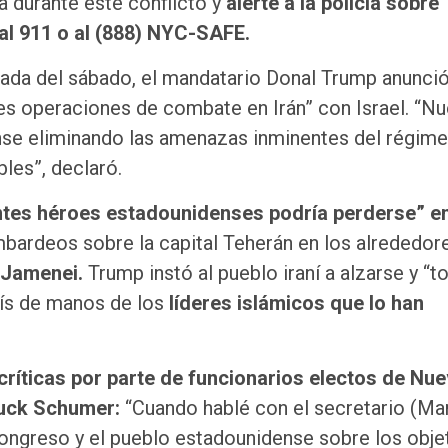
 durante este conflicto y
alerte a la policía sobre
al 911 o al (888) NYC-SAFE.
ada del sábado, el mandatario Donal Trump anunci
tes operaciones de combate en Irán” con Israel. “N
nse eliminando las amenazas inminentes del régim
bles”, declaró.
entes héroes estadounidenses podría perderse” en
rdeos sobre la capital Teherán en los alrededor
í Jamenei.
Trump instó al pueblo iraní a alzarse y “
aís de manos de los
líderes islámicos que lo han
críticas por parte de funcionarios electos de Nu
uck Schumer:
“Cuando hablé con el secretario (Ma
Congreso y el pueblo estadounidense sobre los obje