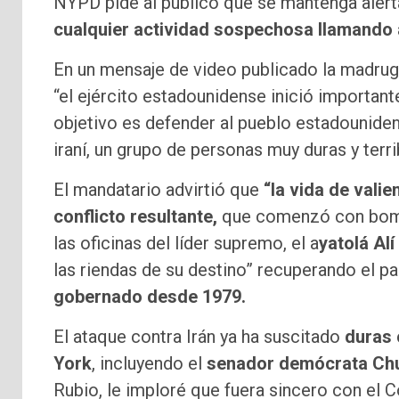
NYPD pide al público que se mantenga alerta
cualquier actividad sospechosa llamando 
En un mensaje de video publicado la madrug
“el ejército estadounidense inició importan
objetivo es defender al pueblo estadounide
iraní, un grupo de personas muy duras y terri
El mandatario advirtió que
“la vida de vali
conflicto resultante,
que comenzó con bomba
las oficinas del líder supremo, el a
yatolá Al
las riendas de su destino” recuperando el p
gobernado desde 1979.
El ataque contra Irán ya ha suscitado
duras 
York
, incluyendo el
senador demócrata Ch
Rubio, le imploré que fuera sincero con el 