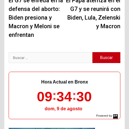
de
El G7 se enreda en la
El Papa aterriza en el
defensa del aborto:
G7 y se reunirá con
entradas
Biden presiona y
Biden, Lula, Zelenski
Macron y Meloni se
y Macron
enfrentan
Buscar:
Hora Actual en Bronx
09
34
31
dom, 9 de agosto
Powered by
DaysPedia.com