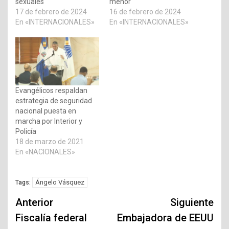
sexuales
menor
17 de febrero de 2024
16 de febrero de 2024
En «INTERNACIONALES»
En «INTERNACIONALES»
Evangélicos respaldan
estrategia de seguridad
nacional puesta en
marcha por Interior y
Policía
18 de marzo de 2021
En «NACIONALES»
Ángelo Vásquez
Tags:
Navegación
Anterior
Siguiente
de
Fiscalía federal
Embajadora de EEUU