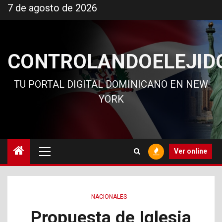
Ir
7 de agosto de 2026
al
contenido
CONTROLANDOELEJID
TU PORTAL DIGITAL DOMINICANO EN NEW
YORK
Menú
Ver online
principal
NACIONALES
Propuesta de Iglesia