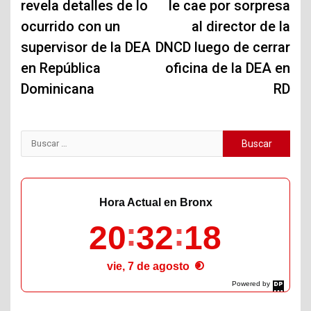
revela detalles de lo
le cae por sorpresa
entradas
ocurrido con un
al director de la
supervisor de la DEA
DNCD luego de cerrar
en República
oficina de la DEA en
Dominicana
RD
Buscar:
Hora Actual en Bronx
20
32
19
vie, 7 de agosto
Powered by
DaysPedia.com