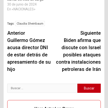
30 de junio de 2024
En «NACIONALES»
Claudia Sheinbaum
Tags:
Navegación
Anterior
Siguiente
de
Guillermo Gómez
Biden afirma que
acusa director DNI
discute con Israel
entradas
de estar detrás de
posibles ataques
apresamiento de su
contra instalaciones
hijo
petroleras de Irán
Buscar: