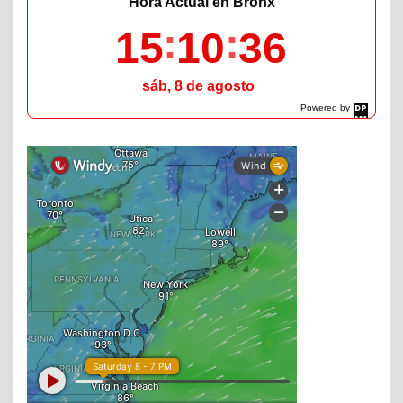
Hora Actual en Bronx
15
10
37
sáb, 8 de agosto
Powered by
DaysPedia.com