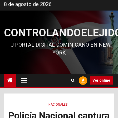
Ir
8 de agosto de 2026
al
contenido
CONTROLANDOELEJID
TU PORTAL DIGITAL DOMINICANO EN NEW
YORK
Menú
Ver online
principal
NACIONALES
Policía Nacional captura