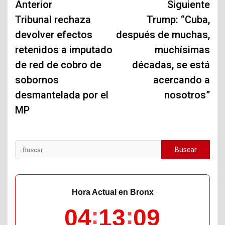
Navegación
Anterior
Siguiente
de
Tribunal rechaza
Trump: “Cuba,
devolver efectos
después de muchas,
entradas
retenidos a imputado
muchísimas
de red de cobro de
décadas, se está
sobornos
acercando a
desmantelada por el
nosotros”
MP
Buscar:
Hora Actual en Bronx
04
13
10