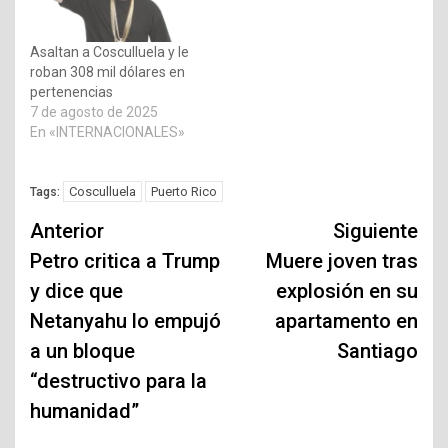
Asaltan a Cosculluela y le
roban 308 mil dólares en
pertenencias
7 de agosto de 2025
En «INTERNACIONALES»
Cosculluela
Puerto Rico
Tags:
Navegación
Anterior
Siguiente
de
Petro critica a Trump
Muere joven tras
y dice que
explosión en su
entradas
Netanyahu lo empujó
apartamento en
a un bloque
Santiago
“destructivo para la
humanidad”