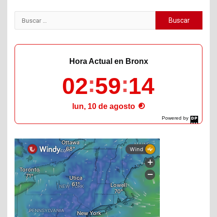
Buscar:
Hora Actual en Bronx
02
59
15
lun, 10 de agosto
Powered by
DaysPedia.com