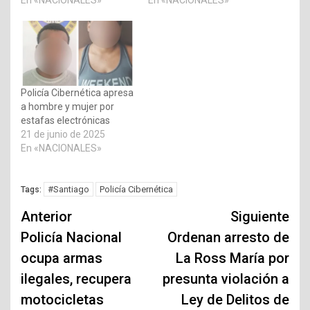
En «NACIONALES»
En «NACIONALES»
Policía Cibernética apresa
a hombre y mujer por
estafas electrónicas
21 de junio de 2025
En «NACIONALES»
#Santiago
Policía Cibernética
Tags:
Navegación
Anterior
Siguiente
de
Policía Nacional
Ordenan arresto de
ocupa armas
La Ross María por
entradas
ilegales, recupera
presunta violación a
motocicletas
Ley de Delitos de