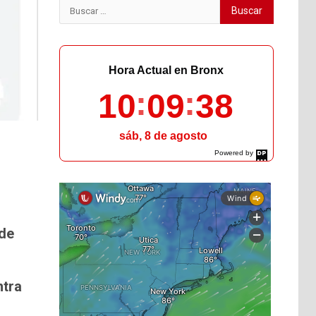
Buscar:
Hora Actual en Bronx
10
09
39
sáb, 8 de agosto
Powered by
DaysPedia.com
 de
ntra