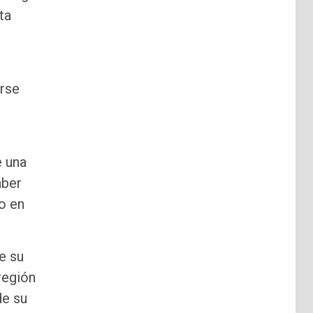
ta
arse
e una
aber
o en
e su
región
de su