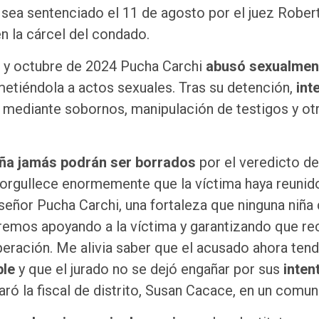
sea sentenciado el 11 de agosto por el juez Rober
n la cárcel del condado.
3 y octubre de 2024 Pucha Carchi
abusó sexualmen
etiéndola a actos sexuales. Tras su detención,
int
 mediante sobornos, manipulación de testigos y ot
niña jamás podrán ser borrados
por el veredicto de
orgullece enormemente que la víctima haya reunido
l señor Pucha Carchi, una fortaleza que ninguna niña
remos apoyando a la víctima y garantizando que re
eración. Me alivia saber que el acusado ahora tend
ble
y que el jurado no se dejó engañar por sus
inten
laró la fiscal de distrito, Susan Cacace, en un comu