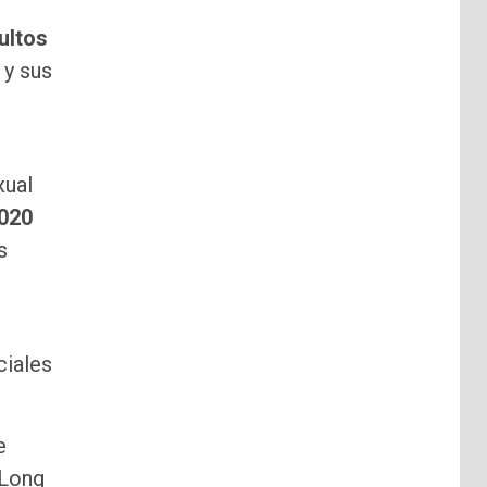
ultos
 y sus
xual
2020
s
ciales
e
 Long