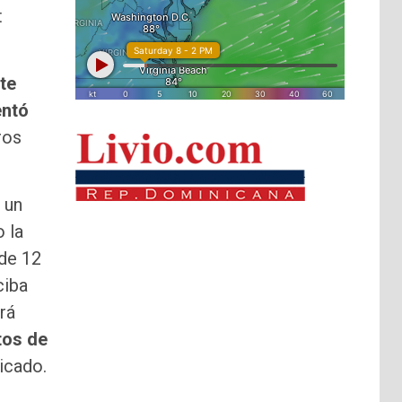
t
te
entó
ros
 un
 la
 de 12
ciba
rá
tos de
nicado.