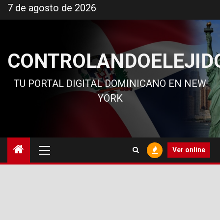
Ir
7 de agosto de 2026
al
contenido
CONTROLANDOELEJID
TU PORTAL DIGITAL DOMINICANO EN NEW
YORK
Menú
Ver online
principal