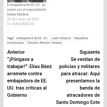
Embajadora de EE.UU. se
reúne con el expresidente
Danilo Medina
26 de marzo de 2026
En «NACIONALES»
embajadora de EE. UU.
Leah Campos
República
Tags:
Dominicana
Senador Antonio Taveras
Navegación
Anterior
Siguiente
de
“¡Póngase a
Se vestían de
trabajar!”: Elías Báez
policías y militares
entradas
arremete contra
para atracar: Aquí
embajadora de EE.
presentamos la
UU. tras críticas al
banda de
Gobierno
atracadores de
Santo Domingo Este