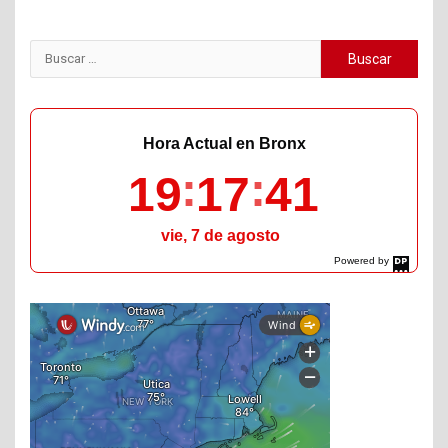
Buscar:
Hora Actual en Bronx
19
17
42
vie, 7 de agosto
Powered by
DaysPedia.com