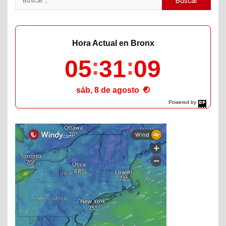
Hora Actual en Bronx
05
31
10
sáb, 8 de agosto
Powered by
DaysPedia.com