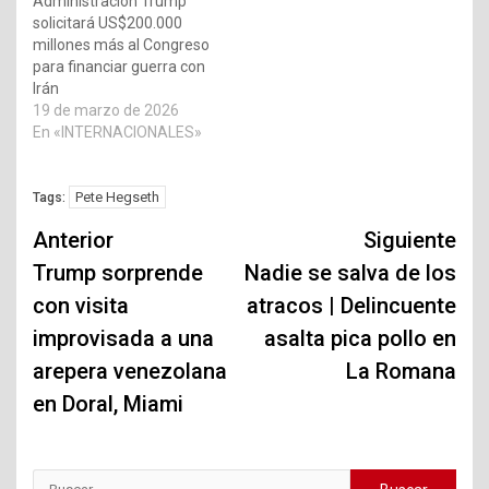
Administración Trump
solicitará US$200.000
millones más al Congreso
para financiar guerra con
Irán
19 de marzo de 2026
En «INTERNACIONALES»
Pete Hegseth
Tags:
Navegación
Anterior
Siguiente
de
Trump sorprende
Nadie se salva de los
con visita
atracos | Delincuente
entradas
improvisada a una
asalta pica pollo en
arepera venezolana
La Romana
en Doral, Miami
Buscar: