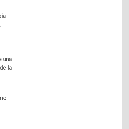
bía
.
e una
de la
smo