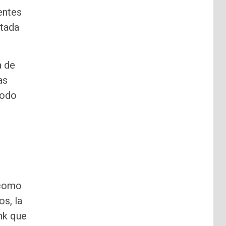
entes
rtada
a de
as
todo
 como
os, la
nk que