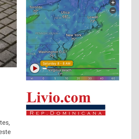
tes,
este