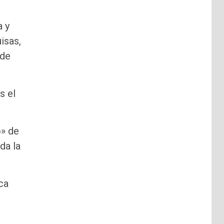
a y
isas,
 de
s el
o» de
da la
ca