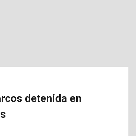
arcos detenida en
os