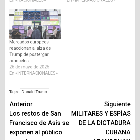
En «NACIONALES»
En «INTERNACIONALES»
Mercados europeos
reaccionan al alza de
Trump de postergar
aranceles
26 de mayo de 2025
En «INTERNACIONALES»
Donald Trump
Tags:
Navegación
Anterior
Siguiente
de
Los restos de San
MILITARES Y ESPÍAS
Francisco de Asís se
DE LA DICTADURA
entradas
exponen al público
CUBANA