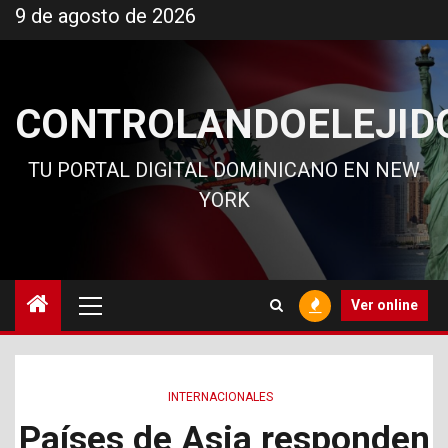
Ir
9 de agosto de 2026
al
contenido
CONTROLANDOELEJID
TU PORTAL DIGITAL DOMINICANO EN NEW
YORK
Menú
Ver online
principal
INTERNACIONALES
Países de Asia responden