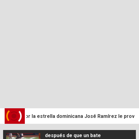
estupefacientes y armas de
fuego, y arresta a varias
personas en SDN
4
Un hombre falleció tras caer
del puente Juan Bosch; las
autoridades están
investigando el incidente
Un hombre detenido en Cotuí,
5
acusado de amenazar de
muerte a una mujer, fue
incautado con un arma de
fuego
trella dominicana José Ramírez le provocara una lesión ce
Mujer demanda a los Yankees
1
después de que un bate