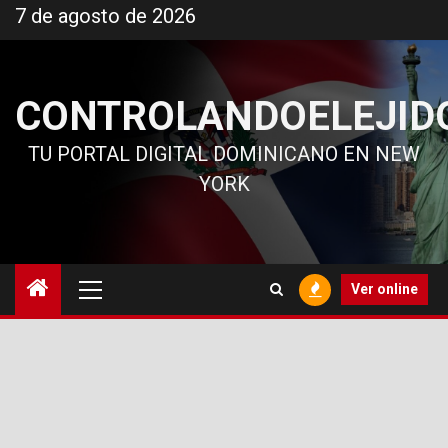
Ir
7 de agosto de 2026
al
contenido
CONTROLANDOELEJID
TU PORTAL DIGITAL DOMINICANO EN NEW
YORK
Menú
Ver online
principal
3
La policía incauta sustancias