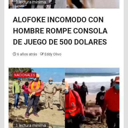
1 lectura mínima
3
La policía incauta sustancias
ALOFOKE INCOMODO CON
estupefacientes y armas de
fuego, y arresta a varias
HOMBRE ROMPE CONSOLA
personas en SDN
DE JUEGO DE 500 DOLARES
6 años atrás
Eddy Olivo
NACIONALES
1 lectura mínima