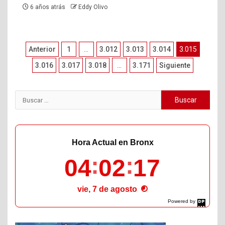
6 años atrás
Eddy Olivo
Paginación
Anterior
1
…
3.012
3.013
3.014
3.015
de
3.016
3.017
3.018
…
3.171
Siguiente
entradas
Buscar:
Hora Actual en Bronx
04
02
19
vie, 7 de agosto
Powered by
DaysPedia.com