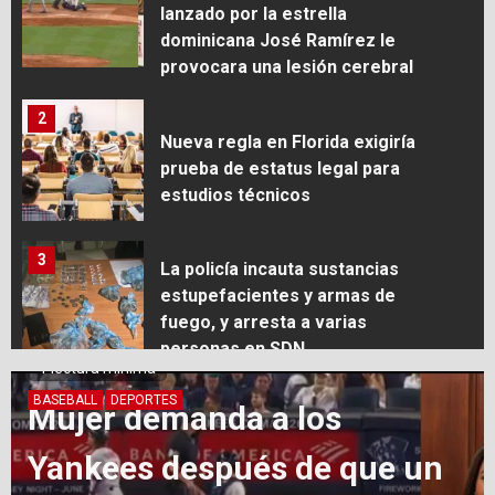
lanzado por la estrella
dominicana José Ramírez le
provocara una lesión cerebral
2
Nueva regla en Florida exigiría
prueba de estatus legal para
estudios técnicos
3
La policía incauta sustancias
estupefacientes y armas de
fuego, y arresta a varias
personas en SDN
INTERNACIONALES
4
Un hombre falleció tras caer
del puente Juan Bosch; las
autoridades están