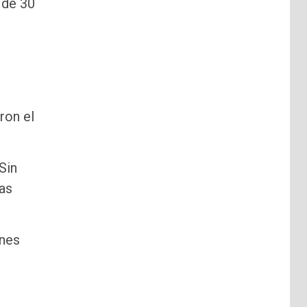
, de 30
ron el
Sin
las
enes