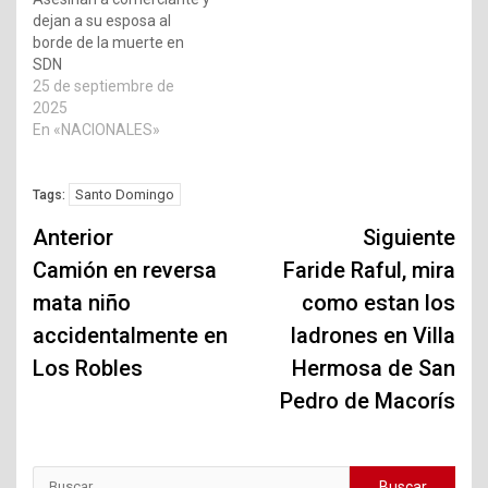
dejan a su esposa al
borde de la muerte en
SDN
25 de septiembre de
2025
En «NACIONALES»
Santo Domingo
Tags:
Navegación
Anterior
Siguiente
de
Camión en reversa
Faride Raful, mira
mata niño
como estan los
entradas
accidentalmente en
ladrones en Villa
Los Robles
Hermosa de San
Pedro de Macorís
Buscar: