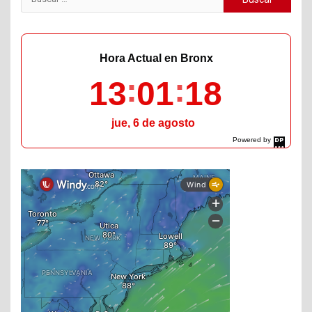
Hora Actual en Bronx
13
01
20
jue, 6 de agosto
Powered by
DaysPedia.com