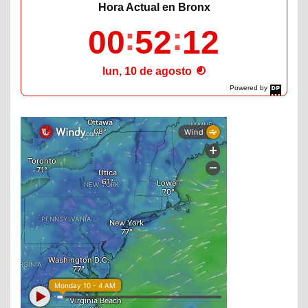
Hora Actual en Bronx
00
52
13
lun, 10 de agosto
Powered by
DaysPedia.com