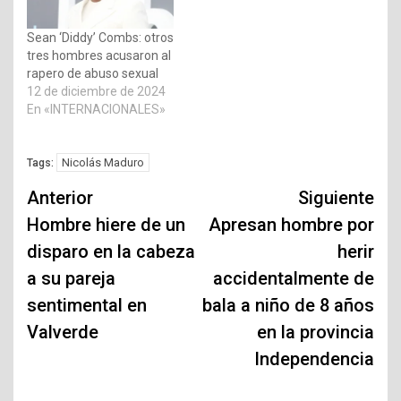
Sean ‘Diddy’ Combs: otros
tres hombres acusaron al
rapero de abuso sexual
12 de diciembre de 2024
En «INTERNACIONALES»
Nicolás Maduro
Tags:
Navegación
Anterior
Siguiente
de
Hombre hiere de un
Apresan hombre por
disparo en la cabeza
herir
entradas
a su pareja
accidentalmente de
sentimental en
bala a niño de 8 años
Valverde
en la provincia
Independencia