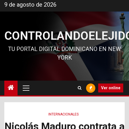
Ir
9 de agosto de 2026
al
contenido
CONTROLANDOELEJID
TU PORTAL DIGITAL DOMINICANO EN NEW
YORK
Menú
Ver online
principal
INTERNACIONALES
Nicolás Maduro contrata a