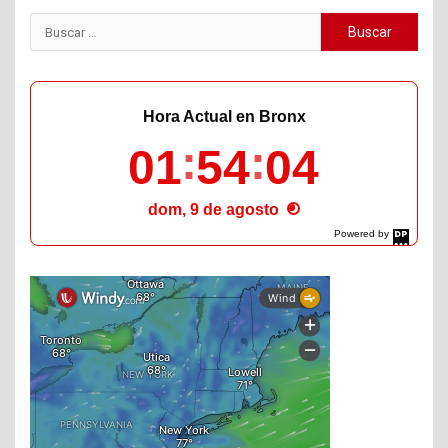
Buscar:
Hora Actual en Bronx
01
54
05
dom, 9 de agosto
Powered by
DaysPedia.com