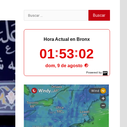
Buscar:
Hora Actual en Bronx
01
53
04
dom, 9 de agosto
Powered by
DaysPedia.com