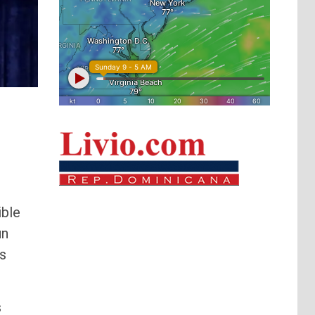
ible
ún
es
s