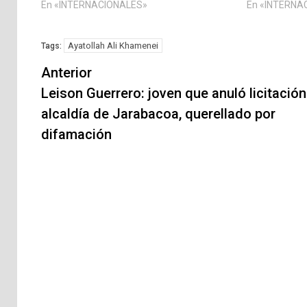
En «INTERNACIONALES»
En «INTERNA
Ayatollah Ali Khamenei
Tags:
Navegación
Anterior
de
Leison Guerrero: joven que anuló licitación
alcaldía de Jarabacoa, querellado por
entradas
difamación