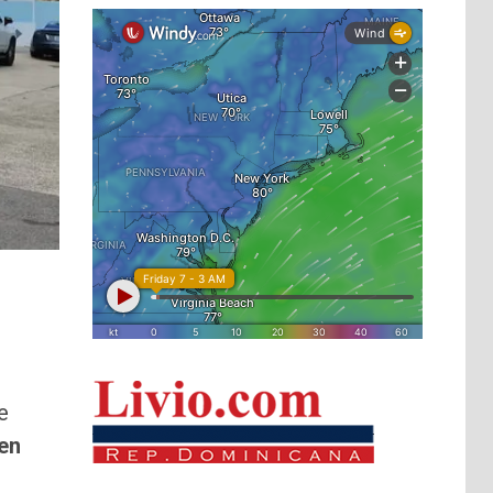
e
 en