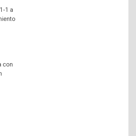
1-1 a
miento
a con
n