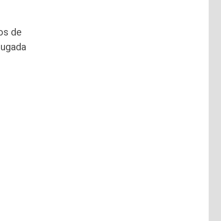
os de
rugada