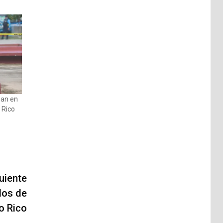
nan en
 Rico
uiente
los de
o Rico