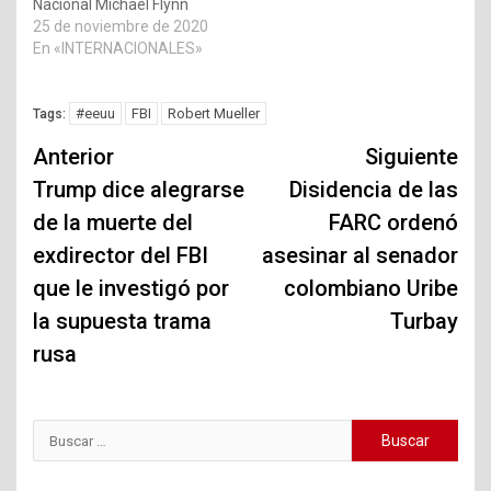
Nacional Michael Flynn
25 de noviembre de 2020
En «INTERNACIONALES»
#eeuu
FBI
Robert Mueller
Tags:
Navegación
Anterior
Siguiente
de
Trump dice alegrarse
Disidencia de las
de la muerte del
FARC ordenó
entradas
exdirector del FBI
asesinar al senador
que le investigó por
colombiano Uribe
la supuesta trama
Turbay
rusa
Buscar: