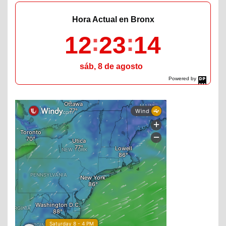
Hora Actual en Bronx
12
23
15
sáb, 8 de agosto
Powered by
DaysPedia.com