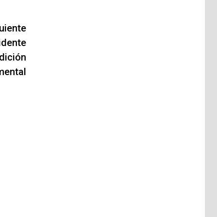
uiente
idente
dición
mental