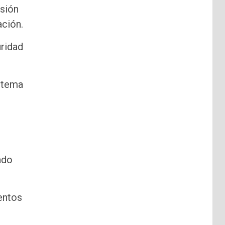
rsión
ación.
ridad
istema
ado
mentos