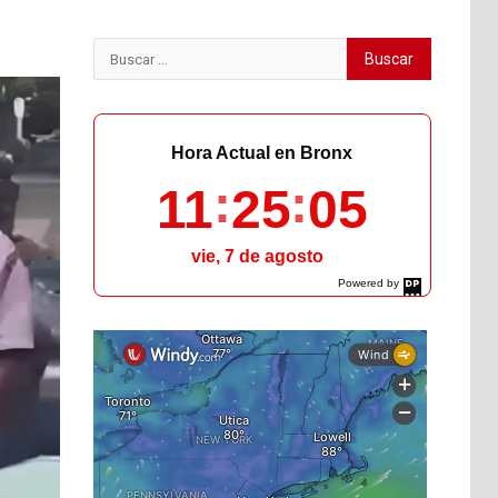
Buscar:
Hora Actual en Bronx
11
25
06
vie, 7 de agosto
Powered by
DaysPedia.com