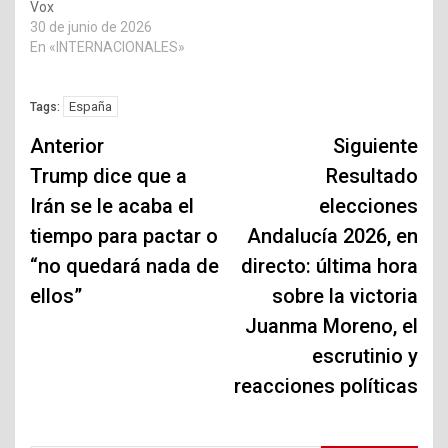
Vox
30 de junio de 2026
En «INTERNACIONALES»
España
Tags:
Navegación
Anterior
Siguiente
de
Trump dice que a
Resultado
Irán se le acaba el
elecciones
entradas
tiempo para pactar o
Andalucía 2026, en
“no quedará nada de
directo: última hora
ellos”
sobre la victoria
Juanma Moreno, el
escrutinio y
reacciones políticas