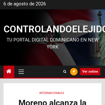
Ir
6 de agosto de 2026
al
contenido
CONTROLANDOELEJID
TU PORTAL DIGITAL DOMINICANO EN NEW
YORK
Menú
Ver online
principal
INTERNACIONALES
Moreno alcanza la