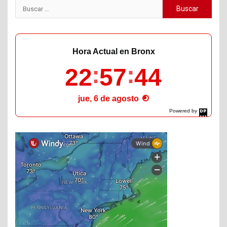
Buscar:
Hora Actual en Bronx
22
57
45
jue, 6 de agosto
Powered by
DaysPedia.com