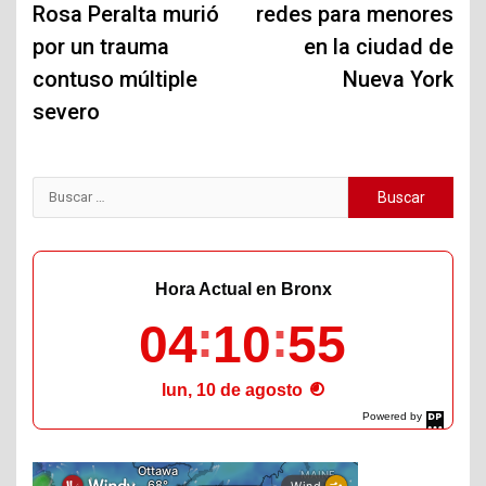
Rosa Peralta murió
redes para menores
entradas
por un trauma
en la ciudad de
contuso múltiple
Nueva York
severo
Buscar:
Hora Actual en Bronx
04
10
56
lun, 10 de agosto
Powered by
DaysPedia.com