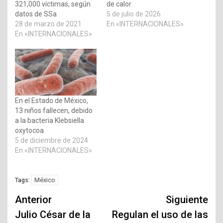
321,000 víctimas, según
de calor
datos de SSa
5 de julio de 2026
28 de marzo de 2021
En «INTERNACIONALES»
En «INTERNACIONALES»
En el Estado de México,
13 niños fallecen, debido
a la bacteria Klebsiella
oxytocoa
5 de diciembre de 2024
En «INTERNACIONALES»
México
Tags:
Navegación
Anterior
Siguiente
de
Julio César de la
Regulan el uso de las