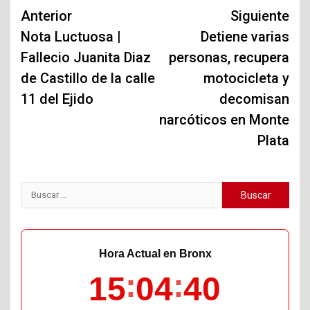
Navegación
Anterior
Siguiente
de
Nota Luctuosa |
Detiene varias
Fallecio Juanita Diaz
personas, recupera
entradas
de Castillo de la calle
motocicleta y
11 del Ejido
decomisan
narcóticos en Monte
Plata
Buscar:
Hora Actual en Bronx
15
04
41