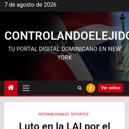
Ir
7 de agosto de 2026
al
contenido
CONTROLANDOELEJID
TU PORTAL DIGITAL DOMINICANO EN NEW
YORK
Menú
Ver online
principal
INTERNACIONALES
DEPORTES
Luto en la LAI por el