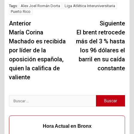
Alex Joel Román Dorta
Liga Atlética Interuniversitaria
Tags:
Puerto Rico
Navegación
Anterior
Siguiente
de
María Corina
El brent retrocede
Machado es recibida
más del 3 % hasta
entradas
por líder de la
los 96 dólares el
oposición española,
barril en su caída
quien la califica de
constante
valiente
Buscar:
Hora Actual en Bronx