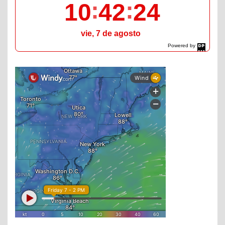
10
42
25
vie, 7 de agosto
Powered by
DaysPedia.com