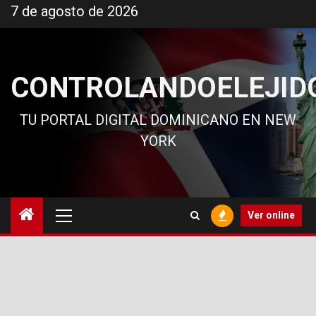
Ir
7 de agosto de 2026
al
contenido
CONTROLANDOELEJID
TU PORTAL DIGITAL DOMINICANO EN NEW
YORK
Menú
Ver online
principal