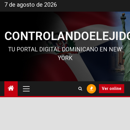
Ir
7 de agosto de 2026
al
contenido
CONTROLANDOELEJID
TU PORTAL DIGITAL DOMINICANO EN NEW
YORK
Menú
Ver online
principal