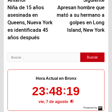
Navegación
Anterior
Siguiente
de
Niña de 15 años
Apresan hombre que
asesinada en
mató a su hermano a
entradas
Queens, Nueva York
golpes en Long
es identificada 45
Island, New York
años después
Buscar:
Hora Actual en Bronx
23
48
20
vie, 7 de agosto
Powered by
DaysPedia.com