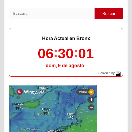
Buscar:
Hora Actual en Bronx
06
30
02
dom, 9 de agosto
Powered by
DaysPedia.com