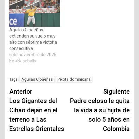
Águilas Cibaeñas
extienden su vuelo muy
alto con séptima victoria
consecutiva
6 de noviembre de 2025
En «Baseball»
Águilas Cibaeñas
Pelota dominicana
Tags:
Navegación
Anterior
Siguiente
de
Los Gigantes del
Padre celoso le quita
Cibao dejan en el
la vida a su hijita de
entradas
terreno a Las
solo 5 años en
Estrellas Orientales
Colombia