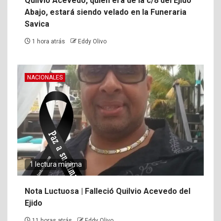
Quilvio Acevedo, quien era de la c/8 del Ejido
Abajo, estará siendo velado en la Funeraria
Savica
1 hora atrás
Eddy Olivo
NACIONALES
1 lectura mínima
Nota Luctuosa | Falleció Quilvio Acevedo del
Ejido
11 horas atrás
Eddy Olivo