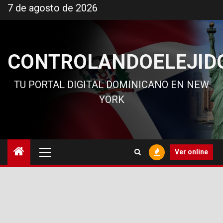
Ir
7 de agosto de 2026
al
contenido
CONTROLANDOELEJID
TU PORTAL DIGITAL DOMINICANO EN NEW
YORK
Menú
Ver online
principal