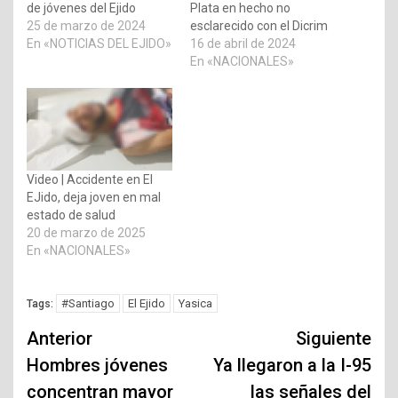
de jóvenes del Ejido
Plata en hecho no
25 de marzo de 2024
esclarecido con el Dicrim
En «NOTICIAS DEL EJIDO»
16 de abril de 2024
En «NACIONALES»
Video | Accidente en El
EJido, deja joven en mal
estado de salud
20 de marzo de 2025
En «NACIONALES»
#Santiago
El Ejido
Yasica
Tags:
Navegación
Anterior
Siguiente
de
Hombres jóvenes
Ya llegaron a la I-95
concentran mayor
las señales del
entradas