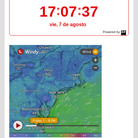
17
07
38
vie, 7 de agosto
Powered by
DaysPedia.com