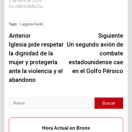
2 de abril de 2024
En «NACIONALES»
Laguna Dudú
Tags:
Navegación
Anterior
Siguiente
de
Iglesia pide respetar
Un segundo avión de
la dignidad de la
combate
entradas
mujer y protegerla
estadounidense cae
ante la violencia y el
en el Golfo Pérsico
abandono
Buscar:
Hora Actual en Bronx