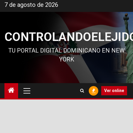
Ir
7 de agosto de 2026
al
contenido
CONTROLANDOELEJID
TU PORTAL DIGITAL DOMINICANO EN NEW
YORK
Menú
Ver online
principal